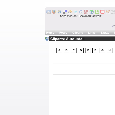
Seite merken? Bookmark setzen!
Home
Fotos
Cliparts
Links
Extras
Cliparts: Autounfall
A
B
C
D
E
F
G
H