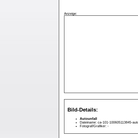
Anzeige:
Bild-Details:
Autounfall
Dateiname: ca-101-100605113845-autou
Fotograf/Grafiker: -