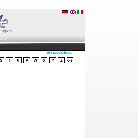
hutz
fare pubblicità qui
S
T
U
V
W
X
Y
Z
0-9