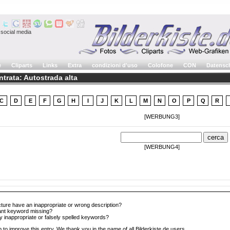
social media
e
Cliparts
Links
Extra
condizioni d'uso
Colofone
CON
Datensc
ntrata: Autostrada alta
C
D
E
F
G
H
I
J
K
L
M
N
O
P
Q
R
[WERBUNG3]
[WERBUNG4]
cture have an inappropriate or wrong description?
tant keyword missing?
y inappropriate or falsely spelled keywords?
 to improve this entry. We thank you in the name of all Bilderkiste.de users.