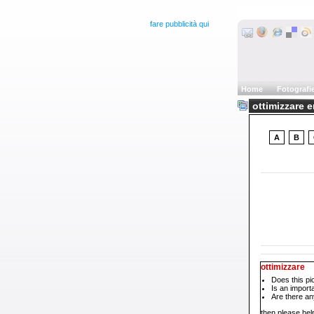
fare pubblicità qui
Home
Fotografi
ottimizzare e
A
B
ottimizzare
Does this pi
Is an impor
Are there an
then please help