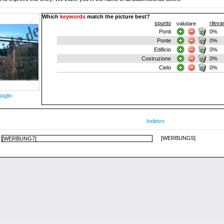
Which
keywords
match the picture best?
spunto
rilev
valutare
Ponti
0%
Ponte
0%
Edificio
0%
Costruzione
0%
Cielo
0%
taglio
Indietro
[WERBUNG5]
[WERBUNG7]