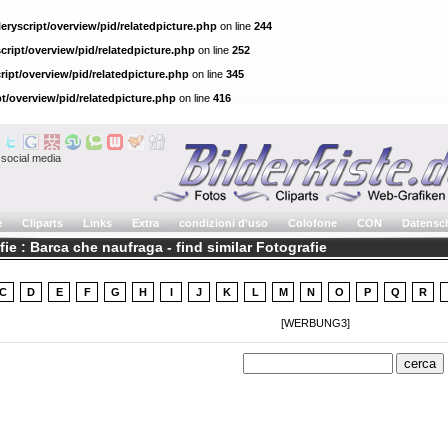
eryscript/overview/pid/relatedpicture.php
on line
244
cript/overview/pid/relatedpicture.php
on line
252
ript/overview/pid/relatedpicture.php
on line
345
pt/overview/pid/relatedpicture.php
on line
416
social media
e
Cliparts
Links
Extra
condizioni d'uso
Colofone
CON
Datensc
ie : Barca che naufraga - find similar Fotografie
C
D
E
F
G
H
I
J
K
L
M
N
O
P
Q
R
[WERBUNG3]