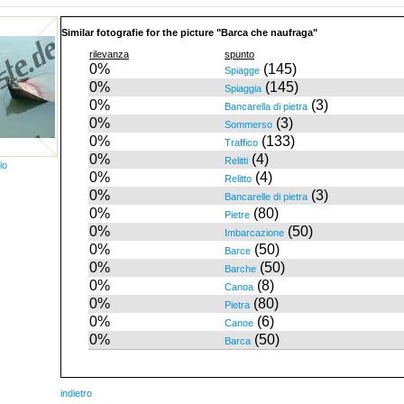
Similar fotografie for the picture "Barca che naufraga"
rilevanza
spunto
0%
(145)
Spiagge
0%
(145)
Spiaggia
0%
(3)
Bancarella di pietra
0%
(3)
Sommerso
0%
(133)
Traffico
0%
(4)
Relitti
io
0%
(4)
Relitto
0%
(3)
Bancarelle di pietra
0%
(80)
Pietre
0%
(50)
Imbarcazione
0%
(50)
Barce
0%
(50)
Barche
0%
(8)
Canoa
0%
(80)
Pietra
0%
(6)
Canoe
0%
(50)
Barca
indietro