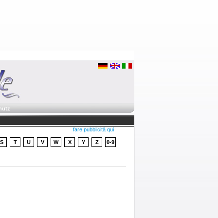
hutz
fare pubblicità qui
S
T
U
V
W
X
Y
Z
0-9