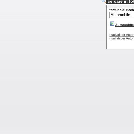
cercare in f
termine di ricer
Automobile
risultati per Auto
risultati per Aut