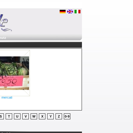
hutz
mercati
S
T
U
V
W
X
Y
Z
0-9