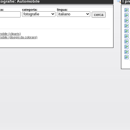
otografie: Automobile
I pr
ca:
categoria:
lingua:
mobile (cliparts)
omobile (disegni da colorare)