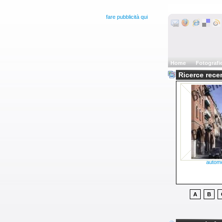
fare pubblicità qui
Home
Fotografi
Ricerce rec
automo
A
B