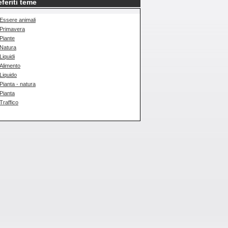
eferiti teme
Essere animali
Primavera
Piante
Natura
Liquidi
Alimento
Liquido
Pianta - natura
Pianta
Traffico