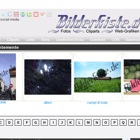
social media
e
Cliparts
Links
Extra
condizioni d'uso
Colofone
CON
Datensc
entemente
bile
alberi
campi di mais
C
D
E
F
G
H
I
J
K
L
M
N
O
P
Q
R