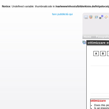
Notice
: Undefined variable: thumbnailcode in
/var/www/vhosts/bilderkiste.de/httpdocs/g
fare pubblicità qui
Home
Fotografi
ottimizzare 
A
B
ottimizzare
Does this pi
Is an impor