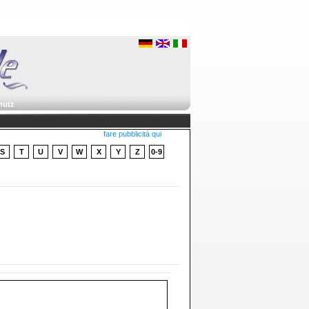
hutz
fare pubblicità qui
S
T
U
V
W
X
Y
Z
0-9