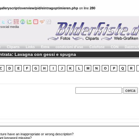
alleryscript/overview/pid/eintragoptimieren.php
on line
280
social media
e
Cliparts
Links
Extra
condizioni d'uso
Colofone
CON
Datensc
entrata: Lavagna con gessi e spugna
C
D
E
F
G
H
I
J
K
L
M
N
O
P
Q
R
cture have an inappropriate or wrong description?
tant keyword missing?