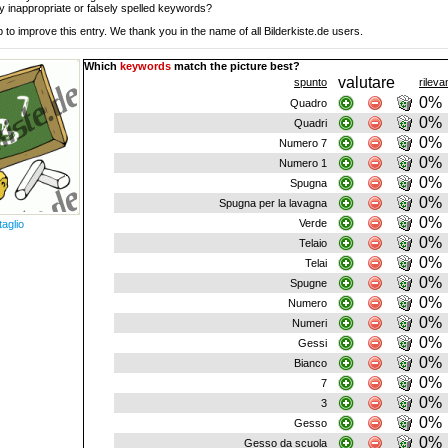
y inappropriate or falsely spelled keywords?
 to improve this entry. We thank you in the name of all Bilderkiste.de users.
Which
keywords
match the picture best?
valutare
spunto
rilev
0%
Quadro
0%
Quadri
0%
Numero 7
0%
Numero 1
0%
Spugna
0%
Spugna per la lavagna
0%
Verde
taglio
0%
Telaio
0%
Telai
0%
Spugne
0%
Numero
0%
Numeri
0%
Gessi
0%
Bianco
0%
7
0%
3
0%
Gesso
0%
Gesso da scuola