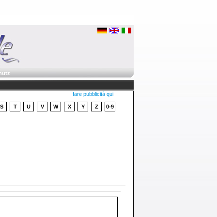
hutz
fare pubblicità qui
S
T
U
V
W
X
Y
Z
0-9