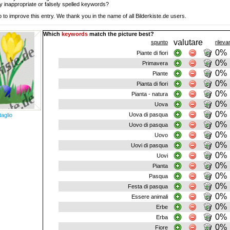
y inappropriate or falsely spelled keywords?
 to improve this entry. We thank you in the name of all Bilderkiste.de users.
Which
keywords
match the picture best?
valutare
spunto
rilev
0%
Piante di fiori
0%
Primavera
0%
Piante
0%
Pianta di fiori
0%
Pianta - natura
0%
Uova
0%
Uova di pasqua
taglio
0%
Uovo di pasqua
0%
Uovo
0%
Uovi di pasqua
0%
Uovi
0%
Pianta
0%
Pasqua
0%
Festa di pasqua
0%
Essere animali
0%
Erbe
0%
Erba
0%
Fiore