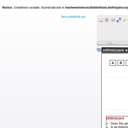
Notice
: Undefined variable: thumbnailcode in
/var/www/vhosts/bilderkiste.de/httpdocs/g
fare pubblicità qui
Home
Fotografi
ottimizzare e
A
B
ottimizzare
Does this pi
Is an impor