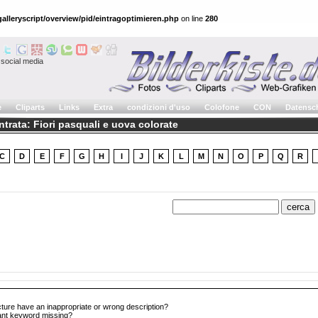
alleryscript/overview/pid/eintragoptimieren.php
on line
280
social media
e
Cliparts
Links
Extra
condizioni d'uso
Colofone
CON
Datensc
ntrata: Fiori pasquali e uova colorate
C
D
E
F
G
H
I
J
K
L
M
N
O
P
Q
R
cture have an inappropriate or wrong description?
tant keyword missing?