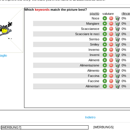
Which
keywords
match the picture best?
spunto
rilev
valutare
Noce
0%
Mangiare
0%
Scaccianoce
0%
Scacciare le noci
0%
Sorriso
0%
Smiley
0%
Inverno
0%
Inverni
0%
taglio
Alimenti
0%
Alimentazione
0%
Alimento
0%
Faccina
0%
Faccine
0%
Alimentari
0%
Indietro
[WERBUNG5]
[WERBUNG7]