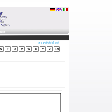
hutz
fare pubblicità qui
S
T
U
V
W
X
Y
Z
0-9