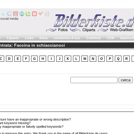
social media
e
Cliparts
Links
Extra
condizioni d'uso
Colofone
CON
Datensc
entrata: Faccina in schiaccianoci
C
D
E
F
G
H
I
J
K
L
M
N
O
P
Q
R
cture have an inappropriate or wrong description?
tant keyword missing?
y inappropriate or falsely spelled keywords?
 to improve this entry. We thank you in the name of all Bilderkiste.de users.