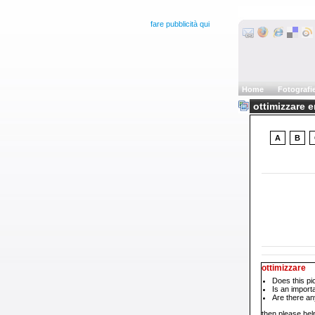
fare pubblicità qui
Home
Fotografi
ottimizzare 
A
B
ottimizzare
Does this pi
Is an impor
Are there an
then please help